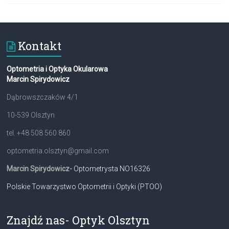
Kontakt
Optometria i Optyka Okularowa
Marcin Spirydowicz
Dąbrowszczaków 4/1
10-539 Olsztyn
tel. +48 508 560 860
optometria.olsztyn@gmail.com
Marcin Spirydowicz-
Optometrysta NO16326
Polskie Towarzystwo Optometrii i Optyki (PTOO)
Znajdź nas- Optyk Olsztyn