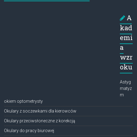
A
kad
emi
a
wzr
oku
Astyg
matyz
m
okiem optometrysty
Okulary z soczewkami dla kierowców
Okulary przeciwsłoneczne z korekcją
Okulary do pracy biurowej