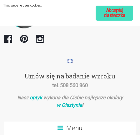
Przejdź
This website uses cookies.
do
Akceptuj
ciasteczka
treści
Optometria
Marcin
Spirydowicz
Gabinet
Umów się na badanie wzroku
optometryczny
tel. 508 560 860
i
optyk
Nasz
optyk
wykona dla Ciebie najlepsze okulary
w
w Olsztynie
!
Olsztynie
Menu