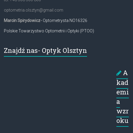
optometria.olsztyn@gmail.com
Marcin Spirydowicz-
Optometrysta NO16326
Polskie Towarzystwo Optometrii i Optyki (PTOO)
Znajdź nas- Optyk Olsztyn
A
kad
emi
a
wzr
oku