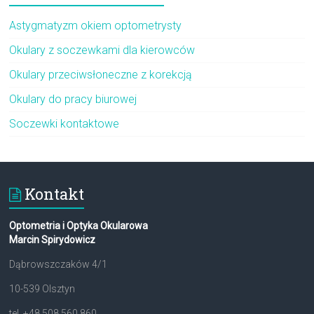
Astygmatyzm okiem optometrysty
Okulary z soczewkami dla kierowców
Okulary przeciwsłoneczne z korekcją
Okulary do pracy biurowej
Soczewki kontaktowe
Kontakt
Optometria i Optyka Okularowa
Marcin Spirydowicz
Dąbrowszczaków 4/1
10-539 Olsztyn
tel. +48 508 560 860