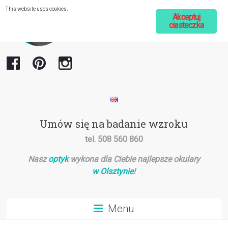
Przejdź
This website uses cookies.
do
Akceptuj
ciasteczka
treści
Optometria
Marcin
Spirydowicz
Gabinet
Umów się na badanie wzroku
optometryczny
tel. 508 560 860
i
optyk
Nasz
optyk
wykona dla Ciebie najlepsze okulary
w
w Olsztynie
!
Olsztynie
Menu